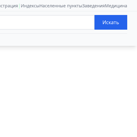
|
истрация
Индексы
Населенные пункты
Заведения
Медицина
Искать