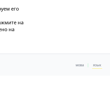
руем его
нажмите на
ено на
|
мова
язык