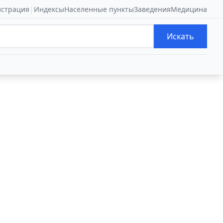
|
истрация
Индексы
Населенные пункты
Заведения
Медицина
Искать