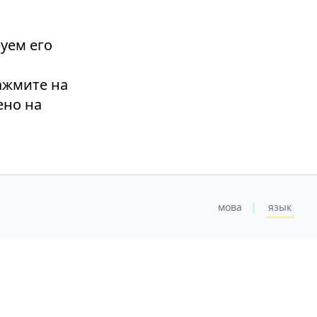
уем его
нажмите на
ено на
|
мова
язык