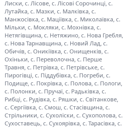
Лиски, с. Лісове, с. Лісові Сорочинці, с.
Лутайка, с. Мазки, с. Малківка, с.
Манжосівка, с. Маціївка, с. Миколаївка, с.
Мільки, с. Мокляки, с. Мохнівка, с.
Нетягівщина, с. Нетяжино, с. Нова Гребля,
с. Нова Тарнавщина, с. Новий Лад, с.
Обичів, с. Оникіївка, с. Онищенків, с.
Охіньки, с. Переволочна, с. Перше
Травня, с. Петрівка, с. Петрівське, с.
Пирогівці, с. Піддубівка, с. Погреби, с.
Подище, с. Покрівка, с. Полова, с. Пологи,
с. Полонки, с. Пручаї, с. Радьківка, с.
Рибці, с. Рудівка, с. Ряшки, с. Світанкове,
с. Сергіївка, с. Смош, с. Стасівщина, с.
Стрільники, с. Сухоліски, с. Сухополова, с.
Сухоставець, с. Сухоярівка, с. Тарасівка, с.