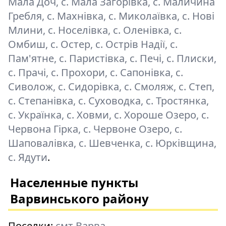
Мала Доч, с. Мала Загорівка, с. Маличина
Гребля, с. Махнівка, с. Миколаївка, с. Нові
Млини, с. Носелівка, с. Оленівка, с.
Омбиш, с. Остер, с. Острів Надії, с.
Пам'ятне, с. Паристівка, с. Печі, с. Плиски,
с. Прачі, с. Прохори, с. Сапонівка, с.
Сиволож, с. Сидорівка, с. Смоляж, с. Степ,
с. Степанівка, с. Суховодка, с. Тростянка,
с. Українка, с. Ховми, с. Хороше Озеро, с.
Червона Гірка, с. Червоне Озеро, с.
Шаповалівка, с. Шевченка, с. Юрківщина,
с. Ядути
.
Населенные пункты
Варвинського району
Поселки:
смт Варва
.