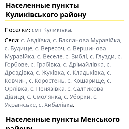
Населенные пункты
Куликівського району
Поселки:
смт Куликівка
.
Села:
с. Авдіївка, с. Бакланова Муравійка,
с. Будище, с. Вересоч, с. Вершинова
Муравійка, с. Веселе, с. Виблі, с. Глузди, с.
Горбове, с. Грабівка, с. Дрімайлівка, с.
Дроздівка, с. Жуківка, с. Кладьківка, с.
Ковчин, с. Коростень, с. Кошарище, с.
Орлівка, с. Пенязівка, с. Салтикова
Дівиця, с. Смолянка, с. Уборки, с.
Українське, с. Хибалівка
.
Населенные пункты Менського
району