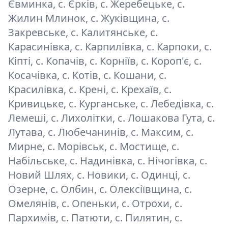
Євминка, с. Єрків, с. Жеребецьке, с.
Жилин Млинок, с. Жуківщина, с.
Закревське, с. Калитянське, с.
Карасинівка, с. Карпилівка, с. Карпоки, с.
Кіпті, с. Копачів, с. Корніїв, с. Короп'є, с.
Косачівка, с. Котів, с. Кошани, с.
Красилівка, с. Крені, с. Крехаїв, с.
Кривицьке, с. Курганське, с. Лебедівка, с.
Лемеші, с. Лихолітки, с. Лошакова Гута, с.
Лутава, с. Любечанинів, с. Максим, с.
Мирне, с. Морівськ, с. Мостище, с.
Набільське, с. Надинівка, с. Нічогівка, с.
Новий Шлях, с. Новики, с. Одинці, с.
Озерне, с. Олбин, с. Олексіївщина, с.
Омелянів, с. Опеньки, с. Отрохи, с.
Пархимів, с. Патюти, с. Пилятин, с.