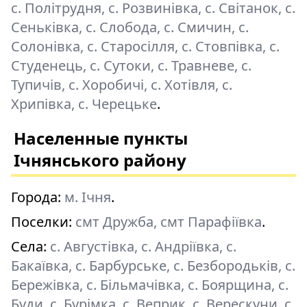
с. Політрудня, с. Розвинівка, с. Світанок, с.
Сеньківка, с. Слобода, с. Смичин, с.
Солонівка, с. Старосілля, с. Стовпівка, с.
Студенець, с. Сутоки, с. Травневе, с.
Тупичів, с. Хоробичі, с. Хотівля, с.
Хрипівка, с. Черецьке
.
Населенные пункты
Ічнянського району
Города:
м. Ічня
.
Поселки:
смт Дружба, смт Парафіївка
.
Села:
с. Августівка, с. Андріївка, с.
Бакаївка, с. Барбурське, с. Безбородьків, с.
Бережівка, с. Більмачівка, с. Боярщина, с.
Буди, с. Бурімка, с. Веприк, с. Верескуни, с.