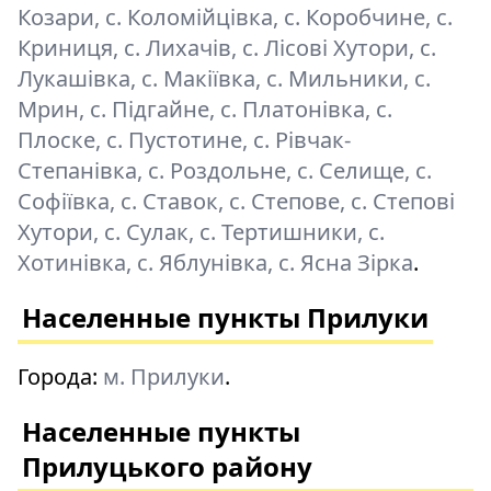
Козари, с. Коломійцівка, с. Коробчине, с.
Криниця, с. Лихачів, с. Лісові Хутори, с.
Лукашівка, с. Макіївка, с. Мильники, с.
Мрин, с. Підгайне, с. Платонівка, с.
Плоске, с. Пустотине, с. Рівчак-
Степанівка, с. Роздольне, с. Селище, с.
Софіївка, с. Ставок, с. Степове, с. Степові
Хутори, с. Сулак, с. Тертишники, с.
Хотинівка, с. Яблунівка, с. Ясна Зірка
.
Населенные пункты Прилуки
Города:
м. Прилуки
.
Населенные пункты
Прилуцького району