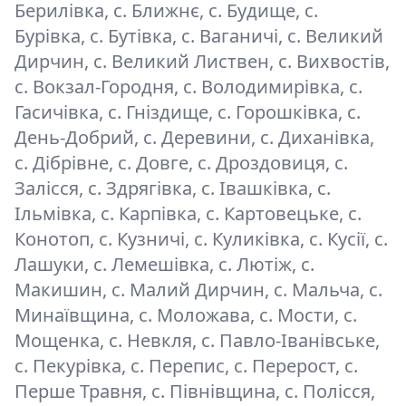
Берилівка, с. Ближнє, с. Будище, с.
Бурівка, с. Бутівка, с. Ваганичі, с. Великий
Дирчин, с. Великий Листвен, с. Вихвостів,
с. Вокзал-Городня, с. Володимирівка, с.
Гасичівка, с. Гніздище, с. Горошківка, с.
День-Добрий, с. Деревини, с. Диханівка,
с. Дібрівне, с. Довге, с. Дроздовиця, с.
Залісся, с. Здрягівка, с. Івашківка, с.
Ільмівка, с. Карпівка, с. Картовецьке, с.
Конотоп, с. Кузничі, с. Куликівка, с. Кусії, с.
Лашуки, с. Лемешівка, с. Лютіж, с.
Макишин, с. Малий Дирчин, с. Мальча, с.
Минаївщина, с. Моложава, с. Мости, с.
Мощенка, с. Невкля, с. Павло-Іванівське,
с. Пекурівка, с. Перепис, с. Перерост, с.
Перше Травня, с. Півнівщина, с. Полісся,