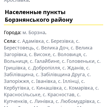
Населенные пункты
Борзнянського району
Города:
м. Борзна
.
Села:
с. Адамівка, с. Березівка, с.
Берестовець, с. Велика Доч, с. Велика
Загорівка, с. Високе, с. Воловиця, с.
Вольниця, с. Галайбине, с. Головеньки, с.
Гришівка, с. Добропілля, с. Жданів, с.
Забілівщина, с. Забілівщина Друга, с.
Запоріжжя, с. Іванівка, с. Іллінці, с.
Кербутівка, с. Кинашівка, с. Комарівка, с.
Красносільське, с. Красностав, с.
Купченків, с. Линівка, с. Любомудрівка, с.