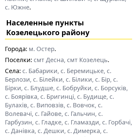
с. Южне
.
Населенные пункты
Козелецького району
Города:
м. Остер
.
Поселки:
смт Десна, смт Козелець
.
Села:
с. Бабарики, с. Беремицьке, с.
Берлози, с. Білейки, с. Білики, с. Бір, с.
Бірки, с. Блудше, с. Бобруйки, с. Борсуків,
с. Боярівка, с. Бригинці, с. Будище, с.
Булахів, с. Виповзів, с. Вовчок, с.
Волевачі, с. Гайове, с. Гальчин, с.
Гарбузин, с. Гладке, с. Гламазди, с. Горбачі,
с. Данівка, с. Дешки, с. Димерка, с.