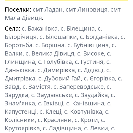
Поселки:
смт Ладан, смт Линовиця, смт
Мала Дівиця
.
Села:
с. Бажанівка, с. Білещина, с.
Білорічиця, с. Білошапки, с. Богданівка, с.
Боротьба, с. Боршна, с. Бубнівщина, с.
Валки, с. Велика Дівиця, с. Високе, с.
Глинщина, с. Голубівка, с. Густиня, с.
Даньківка, с. Димирівка, с. Дідівці, с.
Дмитрівка, с. Дубовий Гай, с. Єгорівка, с.
Заїзд, с. Замістя, с. Запереводське, с.
Зарудка, с. Заудаївське, с. Заудайка, с.
Знам'янка, с. Івківці, с. Канівщина, с.
Капустенці, с. Клеці, с. Ковтунівка, с.
Колісники, с. Красляни, с. Кроти, с.
Крутоярівка, с. Ладівщина, с. Левки, с.