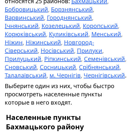
относятся 25 районов:
Бахмацький
,
Бобровицький
,
Борзнянський
,
Варвинський
,
Городнянський
,
Ічнянський
,
Козелецький
,
Коропський
,
Корюківський
,
Куликівський
,
Менський
,
Ніжин
,
Ніжинський
,
Новгород-
Сіверський
,
Носівський
,
Прилуки
,
Прилуцький
,
Ріпкинський
,
Семенівський
,
Сновський
,
Сосницький
,
Срібнянський
,
Талалаївський
,
м. Чернігів
,
Чернігівський
.
Выберите один из них, чтобы быстро
просмотреть населенные пункты
которые в него входят.
Населенные пункты
Бахмацького району