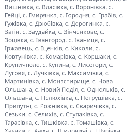
Вишнівка, с. Власівка, с. Воронівка, с.
Гейці, с. Гмирянка, с. Городня, с. Грабів, с.
Гужівка, с. Дзюбівка, с. Дорогинка, с.
Загін, с. Заудайка, с. Зінченкове, с.
Зоцівка, с. Івангород, с. Іваниця, с.
Іржавець, с. Іценків, с. Киколи, с.
Ковтунівка, с. Комарівка, с. Коршаки, с.
Крупичполе, с. Купина, с. Лисогори, с.
Лугове, с. Лучківка, с. Максимівка, с.
Мартинівка, с. Монастирище, с. Нова
Ольшана, с. Новий Поділ, с. Однольків, с.
Ольшана, с. Пелюхівка, с. Петрушівка, с.
Припутні, с. Рожнівка, с. Сваричівка, с.
Сезьки, с. Селихів, с. Ступаківка, с.
Тарасівка, с. Тишківка, с. Томашівка, с.
Хаєнки, с. Хаїха, с. Шиловичі, с. Щурівка,