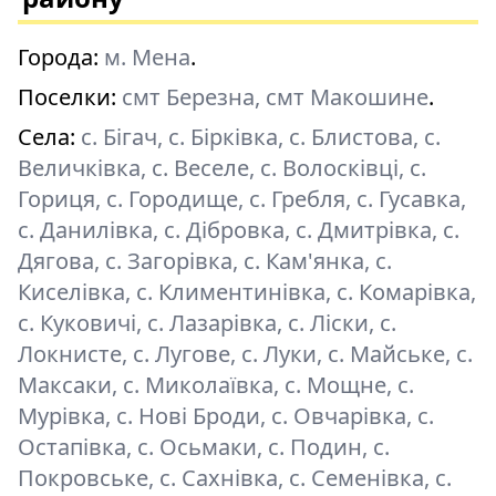
Города:
м. Мена
.
Поселки:
смт Березна, смт Макошине
.
Села:
с. Бігач, с. Бірківка, с. Блистова, с.
Величківка, с. Веселе, с. Волосківці, с.
Гориця, с. Городище, с. Гребля, с. Гусавка,
с. Данилівка, с. Дібровка, с. Дмитрівка, с.
Дягова, с. Загорівка, с. Кам'янка, с.
Киселівка, с. Климентинівка, с. Комарівка,
с. Куковичі, с. Лазарівка, с. Ліски, с.
Локнисте, с. Лугове, с. Луки, с. Майське, с.
Максаки, с. Миколаївка, с. Мощне, с.
Мурівка, с. Нові Броди, с. Овчарівка, с.
Остапівка, с. Осьмаки, с. Подин, с.
Покровське, с. Сахнівка, с. Семенівка, с.