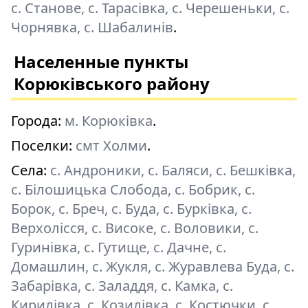
с. Станове, с. Тарасівка, с. Черешеньки, с.
Чорнявка, с. Шабалинів
.
Населенные пункты
Корюківського району
Города:
м. Корюківка
.
Поселки:
смт Холми
.
Села:
с. Андроники, с. Баляси, с. Бешківка,
с. Білошицька Слобода, с. Бобрик, с.
Борок, с. Бреч, с. Буда, с. Бурківка, с.
Верхолісся, с. Високе, с. Воловики, с.
Гуринівка, с. Гутище, с. Дачне, с.
Домашлин, с. Жукля, с. Журавлева Буда, с.
Забарівка, с. Заладдя, с. Камка, с.
Кирилівка, с. Козилівка, с. Костючки, с.