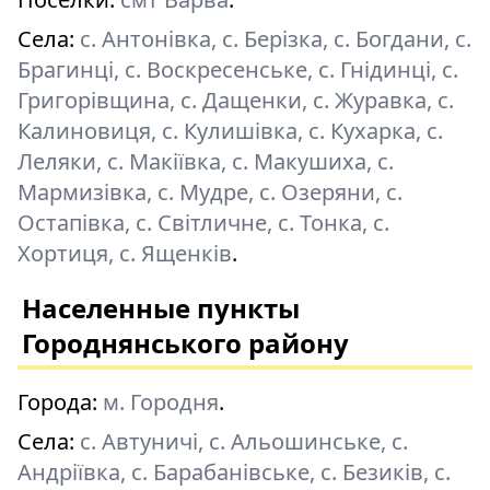
Села:
с. Антонівка, с. Берізка, с. Богдани, с.
Брагинці, с. Воскресенське, с. Гнідинці, с.
Григорівщина, с. Дащенки, с. Журавка, с.
Калиновиця, с. Кулишівка, с. Кухарка, с.
Леляки, с. Макіївка, с. Макушиха, с.
Мармизівка, с. Мудре, с. Озеряни, с.
Остапівка, с. Світличне, с. Тонка, с.
Хортиця, с. Ященків
.
Населенные пункты
Городнянського району
Города:
м. Городня
.
Села:
с. Автуничі, с. Альошинське, с.
Андріївка, с. Барабанівське, с. Безиків, с.