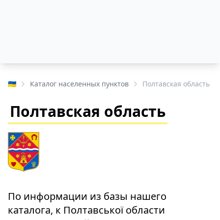
🇺🇦
Каталог населенных пунктов
Полтавская область
Полтавская область
По информации из базы нашего
каталога, к Полтавської области