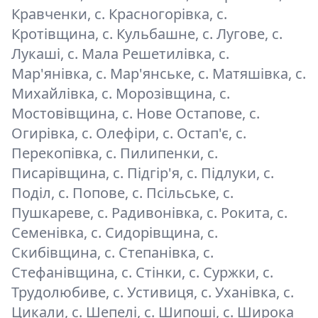
Кравченки, с. Красногорівка, с.
Кротівщина, с. Кульбашне, с. Лугове, с.
Лукаші, с. Мала Решетилівка, с.
Мар'янівка, с. Мар'янське, с. Матяшівка, с.
Михайлівка, с. Морозівщина, с.
Мостовівщина, с. Нове Остапове, с.
Огирівка, с. Олефіри, с. Остап'є, с.
Перекопівка, с. Пилипенки, с.
Писарівщина, с. Підгір'я, с. Підлуки, с.
Поділ, с. Попове, с. Псільське, с.
Пушкареве, с. Радивонівка, с. Рокита, с.
Семенівка, с. Сидорівщина, с.
Скибівщина, с. Степанівка, с.
Стефанівщина, с. Стінки, с. Суржки, с.
Трудолюбиве, с. Устивиця, с. Уханівка, с.
Цикали, с. Шепелі, с. Шипоші, с. Широка