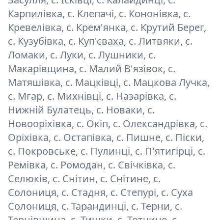
Карпилівка, с. Клепачі, с. Кононівка, с.
Кревелівка, с. Крем'янка, с. Крутий Берег,
с. Кузубівка, с. Куп'єваха, с. Литвяки, с.
Ломаки, с. Луки, с. Лушники, с.
Макарівщина, с. Малий В'язівок, с.
Матяшівка, с. Мацківці, с. Мацкова Лучка,
с. Мгар, с. Михнівці, с. Назарівка, с.
Нижній Булатець, с. Новаки, с.
Новооріхівка, с. Окіп, с. Олександрівка, с.
Оріхівка, с. Остапівка, с. Пишне, с. Піски,
с. Покровське, с. Пулинці, с. П'ятигірці, с.
Ремівка, с. Ромодан, с. Свічківка, с.
Селюків, с. Снітин, с. Снітине, с.
Солониця, с. Стадня, с. Степурі, с. Суха
Солониця, с. Тарандинці, с. Терни, с.
Тернівщина, с. Тишки, с. Тотчине, с.