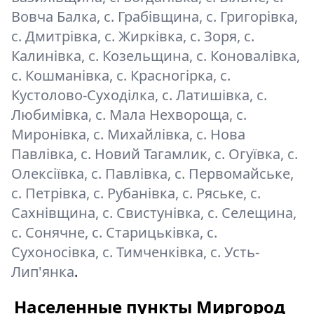
Вовча Балка, с. Грабівщина, с. Григорівка,
с. Дмитрівка, с. Жирківка, с. Зоря, с.
Калинівка, с. Козельщина, с. Коновалівка,
с. Кошманівка, с. Красногірка, с.
Кустолово-Суходілка, с. Латишівка, с.
Любимівка, с. Мала Нехвороща, с.
Миронівка, с. Михайлівка, с. Нова
Павлівка, с. Новий Тагамлик, с. Огуївка, с.
Олексіївка, с. Павлівка, с. Первомайське,
с. Петрівка, с. Рубанівка, с. Ряське, с.
Сахнівщина, с. Свистунівка, с. Селещина,
с. Сонячне, с. Старицьківка, с.
Сухоносівка, с. Тимченківка, с. Усть-
Лип'янка
.
Населенные пункты Миргород