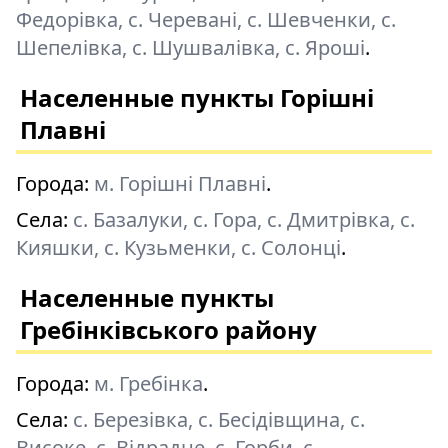
Федорівка, с. Черевані, с. Шевченки, с.
Шепелівка, с. Шушвалівка, с. Яроші
.
Населенные пункты Горішні
Плавні
Города:
м. Горішні Плавні
.
Села:
с. Базалуки, с. Гора, с. Дмитрівка, с.
Кияшки, с. Кузьменки, с. Солонці
.
Населенные пункты
Гребінківського району
Города:
м. Гребінка
.
Села:
с. Березівка, с. Бесідівщина, с.
Високе, с. Відрадне, с. Горби, с.