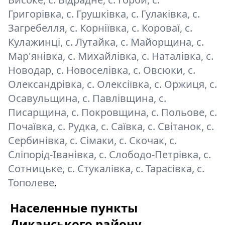
Григорівка, с. Грушківка, с. Гулаківка, с.
Загребелля, с. Корніївка, с. Короваї, с.
Кулажинці, с. Лутайка, с. Майорщина, с.
Мар'янівка, с. Михайлівка, с. Наталівка, с.
Новодар, с. Новоселівка, с. Овсюки, с.
Олександрівка, с. Олексіївка, с. Оржиця, с.
Осавульщина, с. Павлівщина, с.
Писарщина, с. Покровщина, с. Польове, с.
Почаївка, с. Рудка, с. Саївка, с. Світанок, с.
Сербинівка, с. Сімаки, с. Скочак, с.
Сліпорід-Іванівка, с. Слободо-Петрівка, с.
Сотницьке, с. Стукалівка, с. Тарасівка, с.
Тополеве
.
Населенные пункты
Диканського району