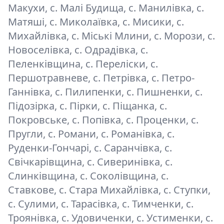
Макухи, с. Малі Будища, с. Манилівка, с.
Матяші, с. Миколаївка, с. Мисики, с.
Михайлівка, с. Міські Млини, с. Морози, с.
Новоселівка, с. Одрадівка, с.
Пеленківщина, с. Переліски, с.
Першотравневе, с. Петрівка, с. Петро-
Ганнівка, с. Пилипенки, с. Пишненки, с.
Підозірка, с. Пірки, с. Піщанка, с.
Покровське, с. Попівка, с. Проценки, с.
Пругли, с. Романи, с. Романівка, с.
Руденки-Гончарі, с. Саранчівка, с.
Свічкарівщина, с. Сиверинівка, с.
Слинківщина, с. Соколівщина, с.
Ставкове, с. Стара Михайлівка, с. Ступки,
с. Сулими, с. Тарасівка, с. Тимченки, с.
Троянівка, с. Удовиченки, с. Устименки, с.