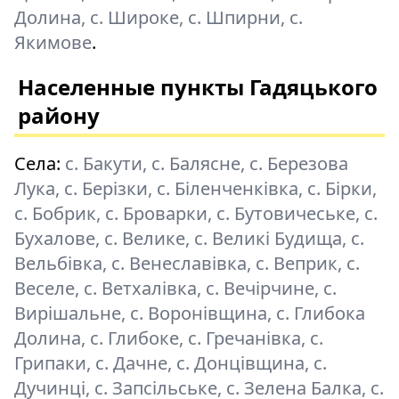
Долина, с. Широке, с. Шпирни, с.
Якимове
.
Населенные пункты Гадяцького
району
Села:
с. Бакути, с. Балясне, с. Березова
Лука, с. Берізки, с. Біленченківка, с. Бірки,
с. Бобрик, с. Броварки, с. Бутовичеське, с.
Бухалове, с. Велике, с. Великі Будища, с.
Вельбівка, с. Венеславівка, с. Веприк, с.
Веселе, с. Ветхалівка, с. Вечірчине, с.
Вирішальне, с. Воронівщина, с. Глибока
Долина, с. Глибоке, с. Гречанівка, с.
Грипаки, с. Дачне, с. Донцівщина, с.
Дучинці, с. Запсільське, с. Зелена Балка, с.