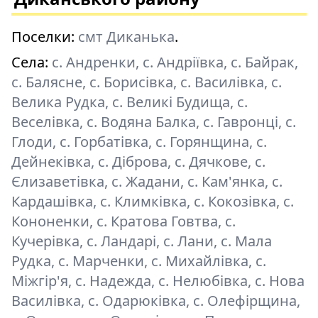
Поселки:
смт Диканька
.
Села:
с. Андренки, с. Андріївка, с. Байрак,
с. Балясне, с. Борисівка, с. Василівка, с.
Велика Рудка, с. Великі Будища, с.
Веселівка, с. Водяна Балка, с. Гавронці, с.
Глоди, с. Горбатівка, с. Горянщина, с.
Дейнеківка, с. Діброва, с. Дячкове, с.
Єлизаветівка, с. Жадани, с. Кам'янка, с.
Кардашівка, с. Климківка, с. Кокозівка, с.
Кононенки, с. Кратова Говтва, с.
Кучерівка, с. Ландарі, с. Лани, с. Мала
Рудка, с. Марченки, с. Михайлівка, с.
Міжгір'я, с. Надежда, с. Нелюбівка, с. Нова
Василівка, с. Одарюківка, с. Олефірщина,