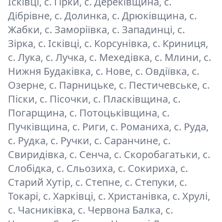
Ісківці, с. Гірки, с. Дереківщина, с.
Дібрівне, с. Долинка, с. Дрюківщина, с.
Жабки, с. Заморіївка, с. Западинці, с.
Зірка, с. Ісківці, с. Корсунівка, с. Криниця,
с. Лука, с. Лучка, с. Мехедівка, с. Млини, с.
Нижня Будаківка, с. Нове, с. Овдіївка, с.
Озерне, с. Парницьке, с. Пестичевське, с.
Піски, с. Пісочки, с. Пласківщина, с.
Погарщина, с. Потоцьківщина, с.
Пучківщина, с. Риги, с. Романиха, с. Руда,
с. Рудка, с. Ручки, с. Саранчине, с.
Свиридівка, с. Сенча, с. Скоробагатьки, с.
Слобідка, с. Сльозиха, с. Сокириха, с.
Старий Хутір, с. Степне, с. Степуки, с.
Токарі, с. Харківці, с. Христанівка, с. Хрулі,
с. Часниківка, с. Червона Балка, с.