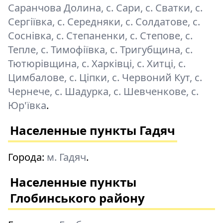
Саранчова Долина, с. Сари, с. Сватки, с.
Сергіївка, с. Середняки, с. Солдатове, с.
Соснівка, с. Степаненки, с. Степове, с.
Тепле, с. Тимофіївка, с. Тригубщина, с.
Тютюрівщина, с. Харківці, с. Хитці, с.
Цимбалове, с. Ціпки, с. Червоний Кут, с.
Чернече, с. Шадурка, с. Шевченкове, с.
Юр'ївка
.
Населенные пункты Гадяч
Города:
м. Гадяч
.
Населенные пункты
Глобинського району