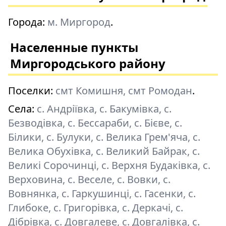
Города:
м. Миргород
.
Населенные пункты
Миргородського району
Поселки:
смт Комишня, смт Ромодан
.
Села:
с. Андріївка, с. Бакумівка, с.
Безводівка, с. Бессараби, с. Бієве, с.
Білики, с. Булуки, с. Велика Грем'яча, с.
Велика Обухівка, с. Великий Байрак, с.
Великі Сорочинці, с. Верхня Будаківка, с.
Верховина, с. Веселе, с. Вовки, с.
Вовнянка, с. Гаркушинці, с. Гасенки, с.
Глибоке, с. Григорівка, с. Деркачі, с.
Дібрівка, с. Довгалеве, с. Довгалівка, с.