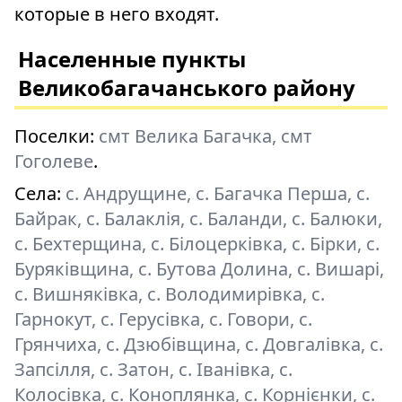
которые в него входят.
Населенные пункты
Великобагачанського району
Поселки:
смт Велика Багачка, смт
Гоголеве
.
Села:
с. Андрущине, с. Багачка Перша, с.
Байрак, с. Балаклія, с. Баланди, с. Балюки,
с. Бехтерщина, с. Білоцерківка, с. Бірки, с.
Буряківщина, с. Бутова Долина, с. Вишарі,
с. Вишняківка, с. Володимирівка, с.
Гарнокут, с. Герусівка, с. Говори, с.
Грянчиха, с. Дзюбівщина, с. Довгалівка, с.
Запсілля, с. Затон, с. Іванівка, с.
Колосівка, с. Коноплянка, с. Корнієнки, с.