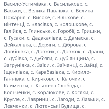
Василе-Устимівка, с. Василькове, с.
Васьки, с. Велика Павлівка, с. Велика
Пожарня, с. Високе, с. Вільхове, с.
Вінтенці, с. Власівка, с. Волошкове, с.
Галійка, с. Глинське, с. Горобії, с. Гришки,
с. Гусаки, с. Дадакалівка, с. Дамаска, с.
Дейкалівка, с. Деряги, с. Діброва, с.
Довбнівка, с. Довжик, с. Довжок, с. Драни,
с. Дубівка, с. Дуб'яги, с. Дуб'янщина, с.
Загрунівка, с. Заїки, с. Заїченці, с. Зайці, с.
Іщенківка, с. Карабазівка, с. Кирило-
Ганнівка, с. Кирякове, с. Кілочки, с.
Клименки, с. Княжева Слобода, с.
Кольченки, с. Корлюкове, с. Косяки, с.
Кругле, с. Лавринці, с. Лагоди, с. Лазьки, с.
Левченки, с. Лютенські Будища, с.