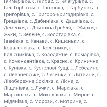
Гаймарівка, с. Гайове, с. Галагурівка, с.
Галі-Горбатки, с. Ганжівка, с. Гарбузівка, с.
Григорівка, с. Григоро-Бригадирівка, с.
Грицаївка, с. Дабинівка, с. Дашківка, с.
Деменки, с. Дрижина Гребля, с. Жирки, с.
Жуки, с. Зелене, с. Золотарівка, с.
Іванівка, с. Канави, с. Кишеньки, с.
Коваленківка, с. Колісники, с.
Колісниківка, с. Колодяжне, с. Комарівка,
с. Комендантівка, с. Красне, с. Криничне,
с. Кунівка, с. Кустолові Кущі, с. Лебедине,
с. Леваневське, с. Лесинки, с. Литвини, с.
Лівобережна Сокілка, с. Лісне, с.
Ліщинівка, с. Лучки, с. Марківка, с.
Мартинівка, с. Миколаївка, с. Мирне, с.
Мідянівка, с. Морози, с. Мотрине, с.