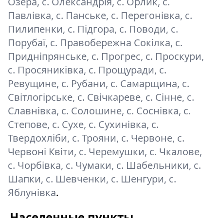
Озера, с. Олександрія, с. Орлик, с.
Павлівка, с. Панське, с. Перегонівка, с.
Пилипенки, с. Підгора, с. Поводи, с.
Порубаї, с. Правобережна Сокілка, с.
Придніпрянське, с. Прогрес, с. Проскури,
с. Просяниківка, с. Прощуради, с.
Ревущине, с. Рубани, с. Самарщина, с.
Світлогірське, с. Свічкареве, с. Сінне, с.
Славнівка, с. Солошине, с. Соснівка, с.
Степове, с. Сухе, с. Сухинівка, с.
Твердохліби, с. Трояни, с. Червоне, с.
Червоні Квіти, с. Черемушки, с. Чкалове,
с. Чорбівка, с. Чумаки, с. Шабельники, с.
Шапки, с. Шевченки, с. Шенгури, с.
Яблунівка
.
Населенные пункты