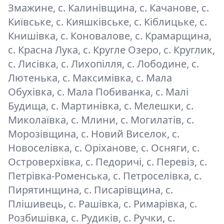
Змажине, с. Калинівщина, с. Качанове, с.
Київське, с. Кияшківське, с. Кіблицьке, с.
Книшівка, с. Коновалове, с. Крамарщина,
с. Красна Лука, с. Кругле Озеро, с. Круглик,
с. Лисівка, с. Лихопілля, с. Лободине, с.
Лютенька, с. Максимівка, с. Мала
Обухівка, с. Мала Побиванка, с. Малі
Будища, с. Мартинівка, с. Мелешки, с.
Миколаївка, с. Млини, с. Могилатів, с.
Морозівщина, с. Новий Виселок, с.
Новоселівка, с. Оріханове, с. Осняги, с.
Островерхівка, с. Педоричі, с. Перевіз, с.
Петрівка-Роменська, с. Петроселівка, с.
Пирятинщина, с. Писарівщина, с.
Плішивець, с. Рашівка, с. Римарівка, с.
Розбишівка, с. Рудиків, с. Ручки, с.