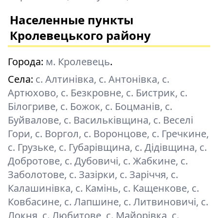
Населенные пункты
Кролевецького району
Города:
м. Кролевець
.
Села:
с. Алтинівка, с. Антонівка, с.
Артюхово, с. Безкровне, с. Бистрик, с.
Білогриве, с. Божок, с. Боцманів, с.
Буйвалове, с. Васильківщина, с. Веселі
Гори, с. Воргол, с. Воронцове, с. Гречкине,
с. Грузьке, с. Губарівщина, с. Дідівщина, с.
Добротове, с. Дубовичі, с. Жабкине, с.
Заболотове, с. Зазірки, с. Заріччя, с.
Калашинівка, с. Камінь, с. Кащенкове, с.
Ковбасине, с. Лапшине, с. Литвиновичі, с.
Локня, с. Любитове, с. Майорівка, с.