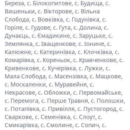
Береза, с. Білокопитове, с. Будища, с.
Вишеньки, с. Вікторове, с. Вільна
Слобода, с. Вовківка, с. Годунівка, с.
Горіле, с. Гудове, с. Гута, с. Долина, с.
Дунаєць, с. Ємадикине, с. Заруцьке, с.
Землянка, с. Іващенкове, с. Іонине, с.
Калюжне, с. Катеринівка, с. Клочківка, с.
Комарівка, с. Кореньок, с. Кравченкове, с.
Кривенкове, с. Кучерівка, с. Лужки, с.
Мала Слобода, с. Масензівка, с. Мацкове,
с. Москаленки, с. Муравейня, с.
Некрасове, с. Обложки, с. Первомайське,
с. Перемога, с. Перше Травня, с. Полошки,
с. Потапівка, с. Привілля, с. Пустогород, с.
Сваркове, с. Семенівка, с. Слоут, с.
Смикарівка, с. Смолине, с. Сопич, с.