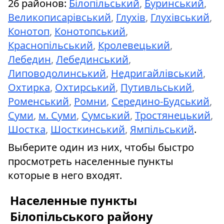
26 районов:
Білопільський
,
Буринський
,
Великописарівський
,
Глухів
,
Глухівський
,
Конотоп
,
Конотопський
,
Краснопільський
,
Кролевецький
,
Лебедин
,
Лебединський
,
Липоводолинський
,
Недригайлівський
,
Охтирка
,
Охтирський
,
Путивльський
,
Роменський
,
Ромни
,
Середино-Будський
,
Суми
,
м. Суми
,
Сумський
,
Тростянецький
,
Шостка
,
Шосткинський
,
Ямпільський
.
Выберите один из них, чтобы быстро
просмотреть населенные пункты
которые в него входят.
Населенные пункты
Білопільського району