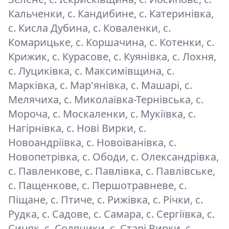
Кальченки, с. Кандибине, с. Катеринівка,
с. Кисла Дубина, с. Коваленки, с.
Комарицьке, с. Коршачина, с. Котенки, с.
Крижик, с. Курасове, с. Куянівка, с. Лохня,
с. Луциківка, с. Максимівщина, с.
Марківка, с. Мар'янівка, с. Машарі, с.
Мелячиха, с. Миколаївка-Тернівська, с.
Мороча, с. Москаленки, с. Мукіївка, с.
Нагірнівка, с. Нові Вирки, с.
Новоандріївка, с. Новоіванівка, с.
Новопетрівка, с. Ободи, с. Олександрівка,
с. Павленкове, с. Павлівка, с. Павлівське,
с. Пащенкове, с. Першотравневе, с.
Піщане, с. Птиче, с. Рижівка, с. Річки, с.
Рудка, с. Садове, с. Самара, с. Сергіївка, с.
Синяк, с. Соляники, с. Старі Вирки, с.