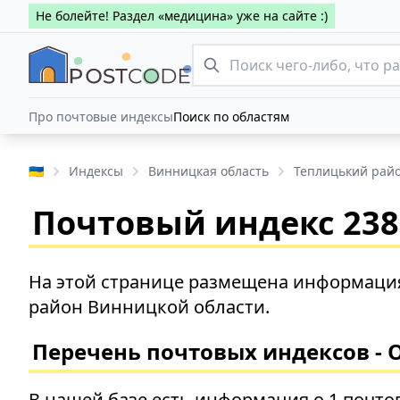
Не болейте! Раздел «медицина» уже на сайте :)
Про почтовые индексы
Поиск по областям
🇺🇦
Индексы
Винницкая область
Теплицький рай
Почтовый индекс 2383
На этой странице размещена информация
район Винницкой области.
Перечень почтовых индексов - 
В нашей базе есть информация о 1 почто