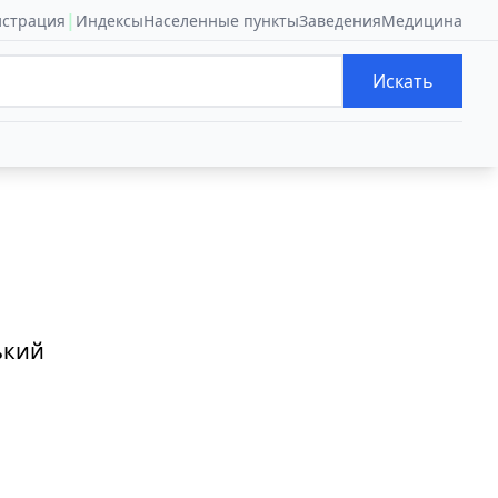
|
истрация
Индексы
Населенные пункты
Заведения
Медицина
Искать
ький