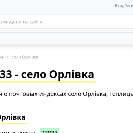
Вход
Рег
он
село Орлівка
3 - село Орлівка
 о почтовых индексах село Орлівка, Теплиц
Орлівка
вом индексе -
23833