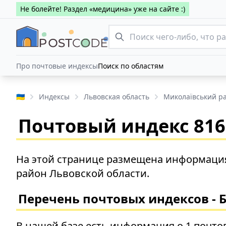
Не болейте! Раздел «медицина» уже на сайте :)
Про почтовые индексы
Поиск по областям
🇺🇦
Индексы
Львовская область
Миколаївський р
Почтовый индекс 8166
На этой странице размещена информация
район Львовской области.
Перечень почтовых индексов - 
В нашей базе есть информация о 1 почто