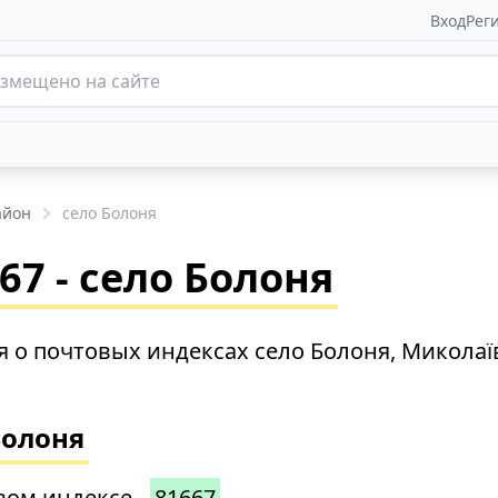
Вход
Рег
айон
село Болоня
7 - село Болоня
 о почтовых индексах село Болоня, Миколаї
Болоня
вом индексе -
81667