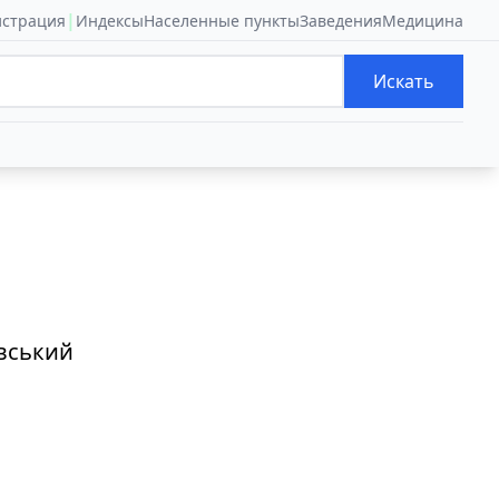
|
истрация
Индексы
Населенные пункты
Заведения
Медицина
Искать
вський