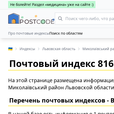
Не болейте! Раздел «медицина» уже на сайте :)
Про почтовые индексы
Поиск по областям
🇺🇦
Индексы
Львовская область
Миколаївський р
Почтовый индекс 8166
На этой странице размещена информация
Миколаївський район Львовской области
Перечень почтовых индексов - 
В нашей базе есть информация о 1 почто