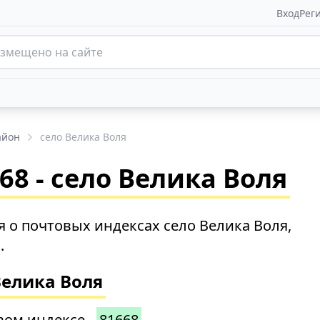
Вход
Рег
айон
село Велика Воля
8 - село Велика Воля
 о почтовых индексах село Велика Воля,
.
Велика Воля
вом индексе -
81668