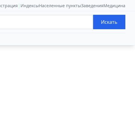
|
истрация
Индексы
Населенные пункты
Заведения
Медицина
Искать