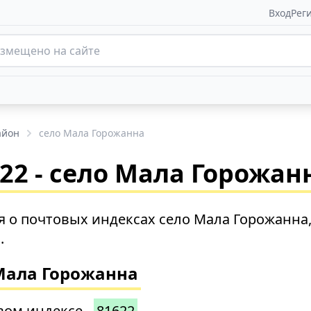
Вход
Рег
айон
село Мала Горожанна
22 - село Мала Горожан
 о почтовых индексах село Мала Горожанна
.
 Мала Горожанна
вом индексе -
81622