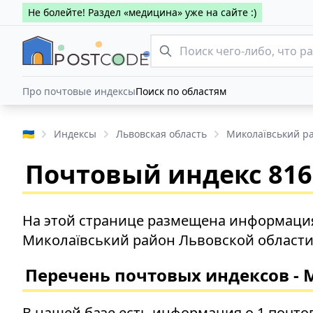
Не болейте! Раздел «медицина» уже на сайте :)
Про почтовые индексы
Поиск по областям
🇺🇦
Индексы
Львовская область
Миколаївський р
Почтовый индекс 816
На этой странице размещена информация
Миколаївський район Львовской области
Перечень почтовых индексов -
В нашей базе есть информация о 1 почто