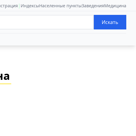
|
истрация
Индексы
Населенные пункты
Заведения
Медицина
Искать
на
,