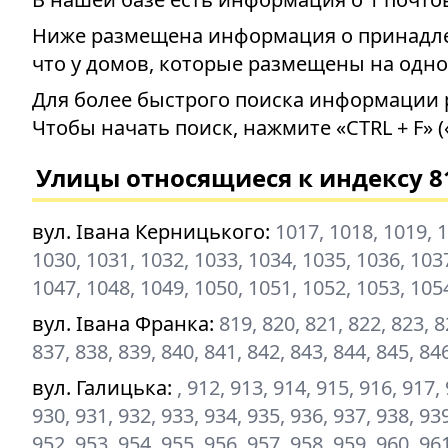
Ниже размещена информация о принадлеж
что у домов, которые размещены на одно
Для более быстрого поиска информации 
Чтобы начать поиск, нажмите «CTRL + F» (
Улицы относящиеся к индексу 8
вул. Івана Керницького
:
1017, 1018, 1019, 1
1030, 1031, 1032, 1033, 1034, 1035, 1036, 1037
1047, 1048, 1049, 1050, 1051, 1052, 1053, 105
вул. Івана Франка
:
819, 820, 821, 822, 823, 8
837, 838, 839, 840, 841, 842, 843, 844, 845, 84
вул. Галицька
:
, 912, 913, 914, 915, 916, 917,
930, 931, 932, 933, 934, 935, 936, 937, 938, 939
952, 953, 954, 955, 956, 957, 958, 959, 960, 961