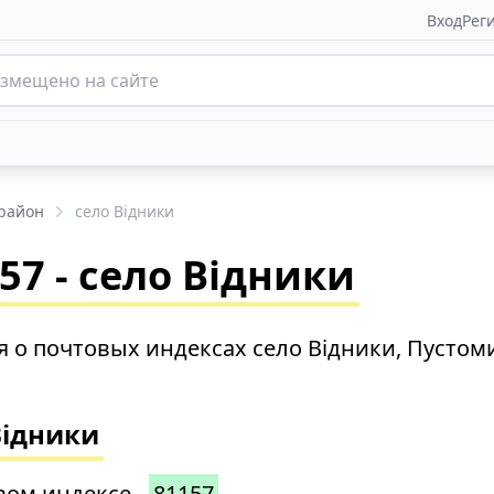
Вход
Рег
 район
село Відники
7 - село Відники
 о почтовых индексах село Відники, Пустом
Відники
вом индексе -
81157