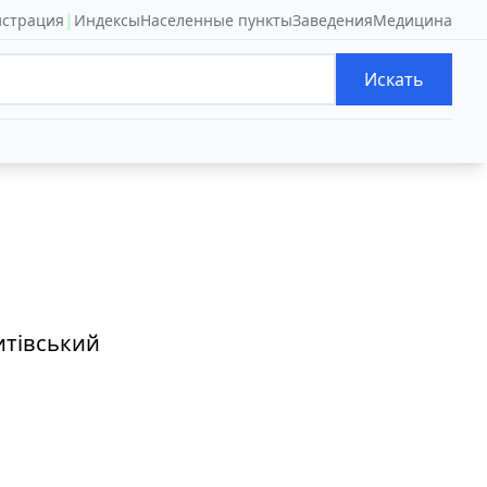
|
истрация
Индексы
Населенные пункты
Заведения
Медицина
Искать
итівський