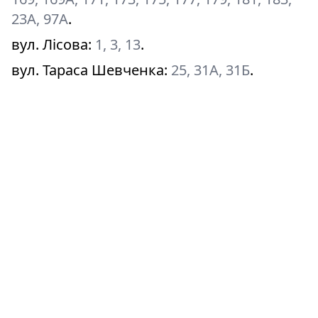
23А, 97А
.
вул. Лісова
:
1, 3, 13
.
вул. Тараса Шевченка
:
25, 31А, 31Б
.