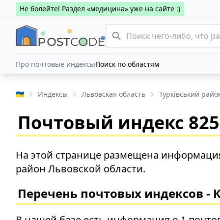
Не болейте! Раздел «медицина» уже на сайте :)
Про почтовые индексы
Поиск по областям
🇺🇦
Индексы
Львовская область
Турківський райо
Почтовый индекс 8256
На этой странице размещена информация 
район Львовской области.
Перечень почтовых индексов - 
В нашей базе есть информация о 1 почто