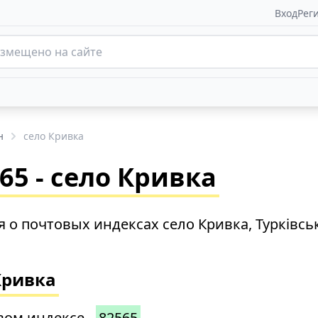
Вход
Рег
н
село Кривка
5 - село Кривка
о почтовых индексах село Кривка, Турківсь
Кривка
вом индексе -
82565