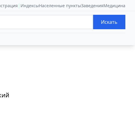
|
истрация
Индексы
Населенные пункты
Заведения
Медицина
Искать
кий