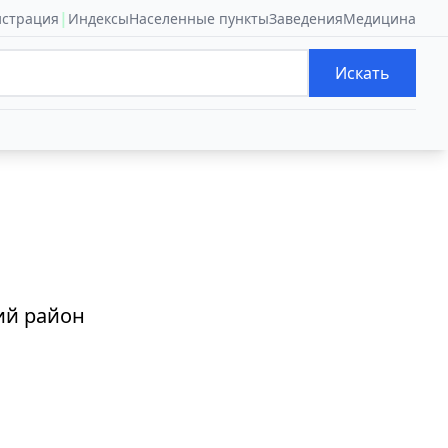
|
истрация
Индексы
Населенные пункты
Заведения
Медицина
Искать
ий район