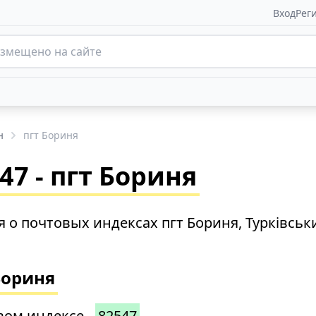
Вход
Рег
н
пгт Бориня
7 - пгт Бориня
о почтовых индексах пгт Бориня, Турківськ
Бориня
вом индексе -
82547