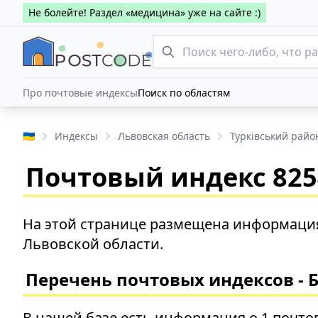
Не болейте! Раздел «медицина» уже на сайте :)
Про почтовые индексы
Поиск по областям
🇺🇦
Индексы
Львовская область
Турківський райо
Почтовый индекс 8254
На этой странице размещена информация 
Львовской области.
Перечень почтовых индексов - 
В нашей базе есть информация о 1 почто