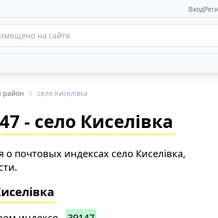
Вход
Рег
 район
село Киселівка
7 - село Киселівка
о почтовых индексах село Киселівка,
сти.
Киселівка
вом индексе -
39147