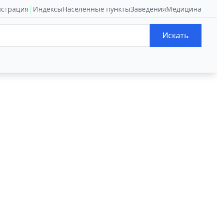
|
истрация
Индексы
Населенные пункты
Заведения
Медицина
Искать