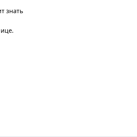
т знать
ице.