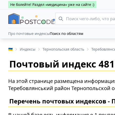
Не болейте! Раздел «медицина» уже на сайте :)
Про почтовые индексы
Поиск по областям
🇺🇦
Индексы
Тернопольская область
Теребовлянс
Почтовый индекс 4815
На этой странице размещена информация
Теребовлянський район Тернопольской о
Перечень почтовых индексов - 
В нашей базе есть информация о 1 почто