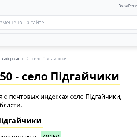
Вход
Рег
ький район
село Підгайчики
0 - село Підгайчики
 о почтовых индексах село Підгайчики,
бласти.
Підгайчики
вом индексе -
48150