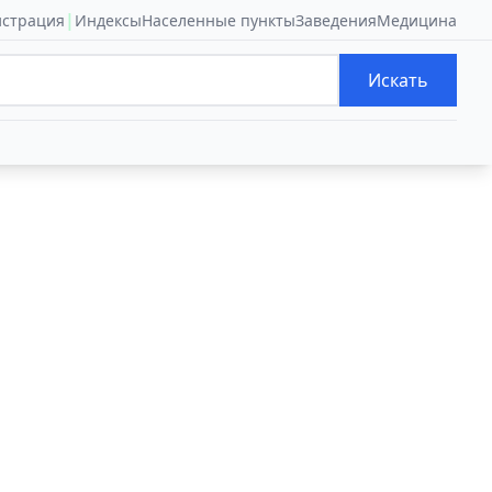
|
истрация
Индексы
Населенные пункты
Заведения
Медицина
Искать