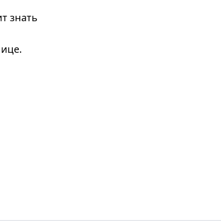
т знать
ице.