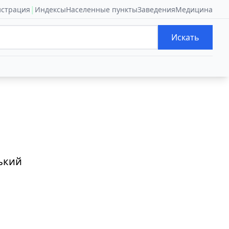
|
истрация
Индексы
Населенные пункты
Заведения
Медицина
Искать
ький