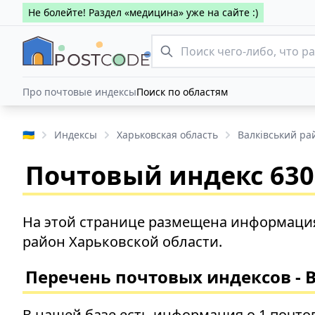
Не болейте! Раздел «медицина» уже на сайте :)
Про почтовые индексы
Поиск по областям
🇺🇦
Индексы
Харьковская область
Валківський ра
Почтовый индекс 6303
На этой странице размещена информация 
район Харьковской области.
Перечень почтовых индексов - 
В нашей базе есть информация о 1 почто