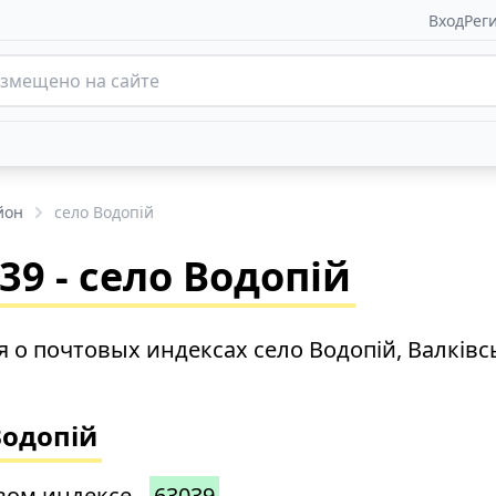
Вход
Рег
йон
село Водопій
9 - село Водопій
о почтовых индексах село Водопій, Валківс
Водопій
вом индексе -
63039