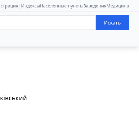
|
истрация
Индексы
Населенные пункты
Заведения
Медицина
Искать
ківський