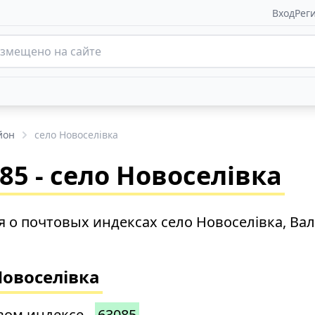
Вход
Рег
йон
село Новоселівка
5 - село Новоселівка
о почтовых индексах село Новоселівка, Вал
Новоселівка
вом индексе -
63085