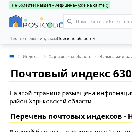
Не болейте! Раздел «медицина» уже на сайте :)
Про почтовые индексы
Поиск по областям
🇺🇦
Индексы
Харьковская область
Валківський ра
Почтовый индекс 6308
На этой странице размещена информация 
район Харьковской области.
Перечень почтовых индексов - 
В нашей базе есть информация о 1 почто