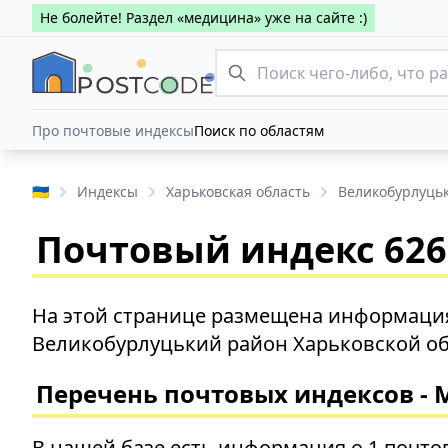
Не болейте! Раздел «медицина» уже на сайте :)
Про почтовые индексы
Поиск по областям
🇺🇦
Индексы
Харьковская область
Великобурлуць
Почтовый индекс 626
На этой странице размещена информация
Великобурлуцький район Харьковской об
Перечень почтовых индексов - 
В нашей базе есть информация о 1 почто