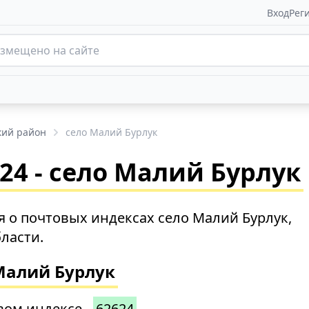
Вход
Рег
кий район
село Малий Бурлук
24 - село Малий Бурлук
 о почтовых индексах село Малий Бурлук,
ласти.
Малий Бурлук
вом индексе -
62624