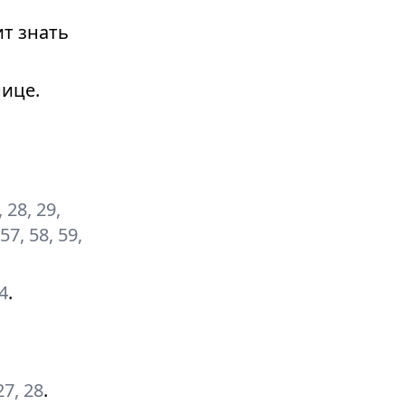
т знать
ице.
, 28, 29,
 57, 58, 59,
24
.
 27, 28
.