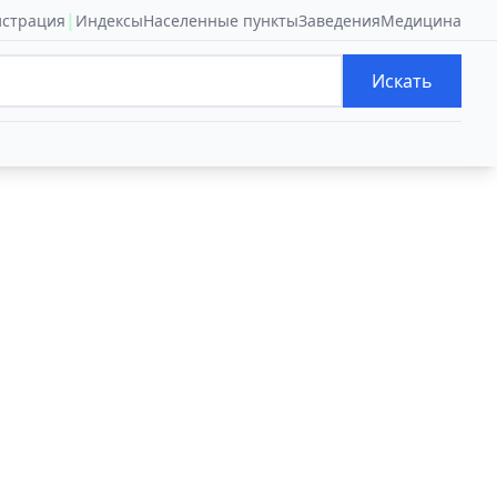
|
истрация
Индексы
Населенные пункты
Заведения
Медицина
Искать