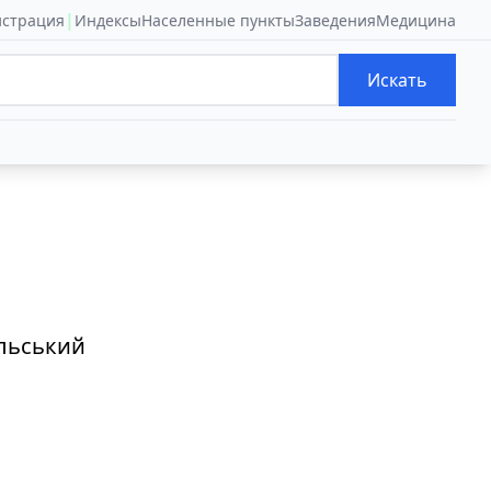
|
истрация
Индексы
Населенные пункты
Заведения
Медицина
Искать
льський