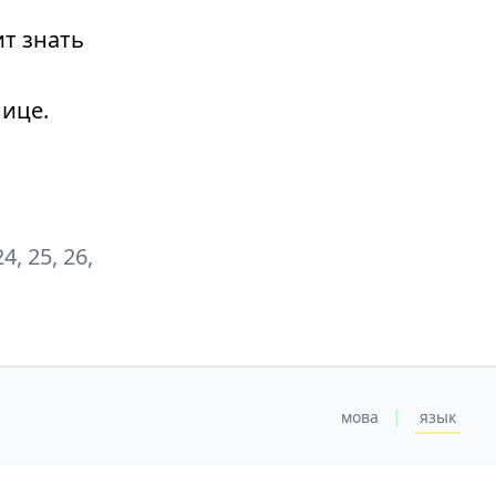
т знать
ице.
24, 25, 26,
|
мова
язык