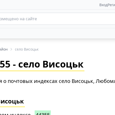
Вход
Рег
айон
село Висоцьк
5 - село Висоцьк
 о почтовых индексах село Висоцьк, Любом
Висоцьк
вом индексе -
44355