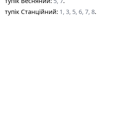
тупік Весняний
:
5, 7
.
тупік Станційний
:
1, 3, 5, 6, 7, 8
.