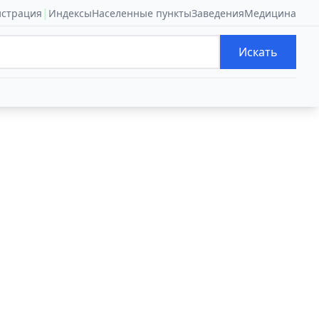
|
истрация
Индексы
Населенные пункты
Заведения
Медицина
Искать