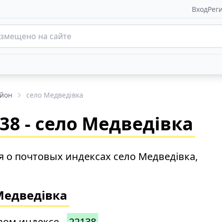
Вход
Рег
айон
село Медведівка
8 - село Медведівка
 о почтовых индексах село Медведівка,
Медведівка
вом индексе -
22138