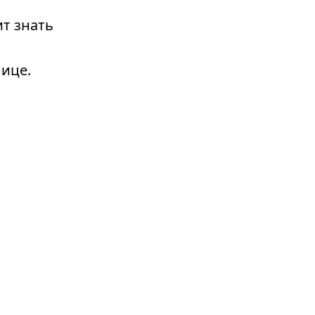
т знать
ице.