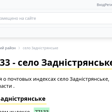
Вход
Рег
ий район
село Задністрянське
3 - село Задністрянськ
о почтовых индексах село Задністрянське,
асти .
Задністрянське
вом индексе -
77133