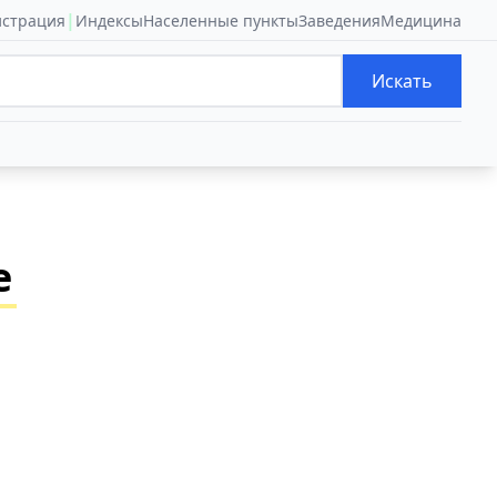
|
истрация
Индексы
Населенные пункты
Заведения
Медицина
Искать
е