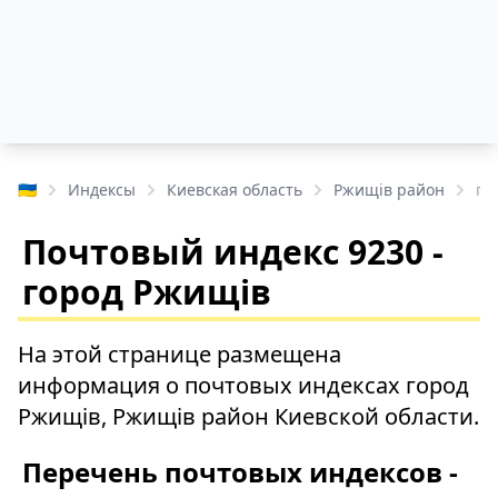
🇺🇦
Индексы
Киевская область
Ржищів район
го
Почтовый индекс 9230 -
город Ржищів
На этой странице размещена
информация о почтовых индексах город
Ржищів, Ржищів район Киевской области.
Перечень почтовых индексов -