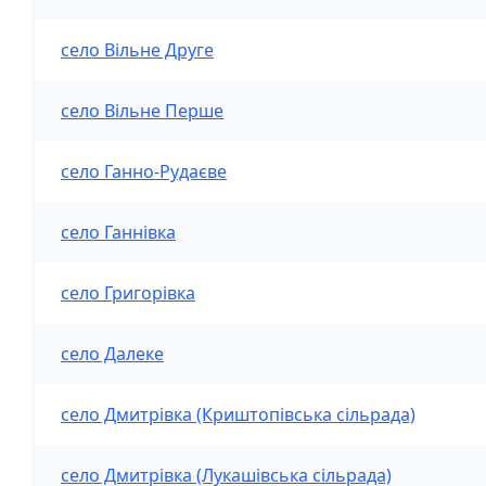
село Вільне Друге
село Вільне Перше
село Ганно-Рудаєве
село Ганнівка
село Григорівка
село Далеке
село Дмитрівка (Криштопівська сільрада)
село Дмитрівка (Лукашівська сільрада)