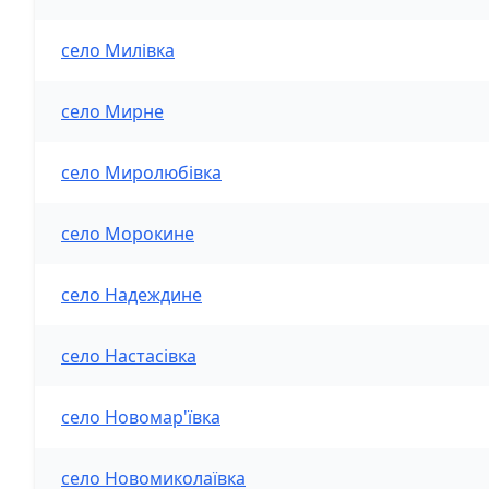
село Милівка
село Мирне
село Миролюбівка
село Морокине
село Надеждине
село Настасівка
село Новомар'ївка
село Новомиколаївка