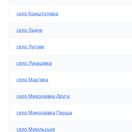
село Криштопівка
село Ладне
село Лугове
село Лукашівка
село Мар'ївка
село Миколаївка Друга
село Миколаївка Перша
село Микільське