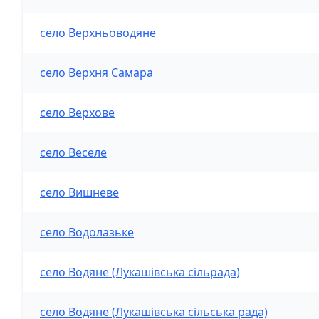
село Верхньоводяне
село Верхня Самара
село Верхове
село Веселе
село Вишневе
село Водолазьке
село Водяне (Лукашівська сільрада)
село Водяне (Лукашівська сільська рада)