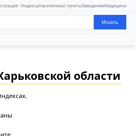
|
истрация
Индексы
Населенные пункты
Заведения
Медицина
Искать
Харьковской области
индексах.
заны
тите