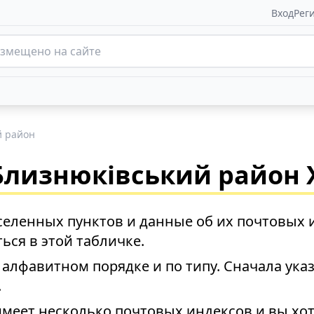
Вход
Рег
й район
Близнюківський район 
селенных пунктов и данные об их почтовых 
ься в этой табличке.
алфавитном порядке и по типу. Сначала ука
.
имеет несколько почтовых индексов и вы хо