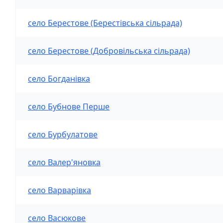
село Берестове (Берестівська сільрада)
село Берестове (Добровільська сільрада)
село Богданівка
село Бубнове Перше
село Бурбулатове
село Валер'яновка
село Варварівка
село Васюкове