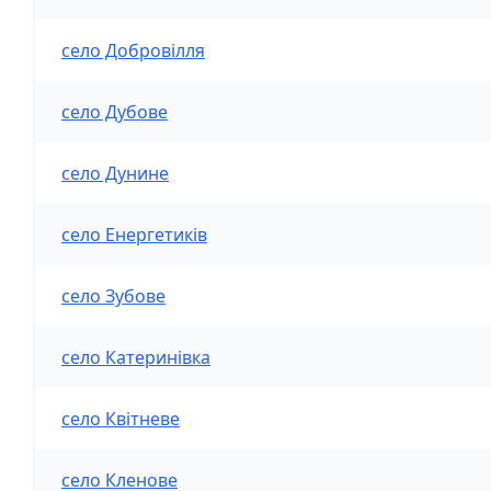
село Добровілля
село Дубове
село Дунине
село Енергетиків
село Зубове
село Катеринівка
село Квітневе
село Кленове