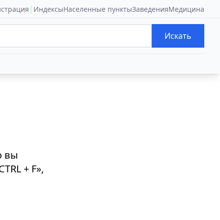
|
истрация
Индексы
Населенные пункты
Заведения
Медицина
Искать
о вы
TRL + F»,