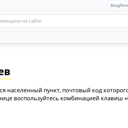
Вход
Рег
ев
ся населенный пункт, почтовый код которог
анице воспользуйтесь комбинацией клавиш «C