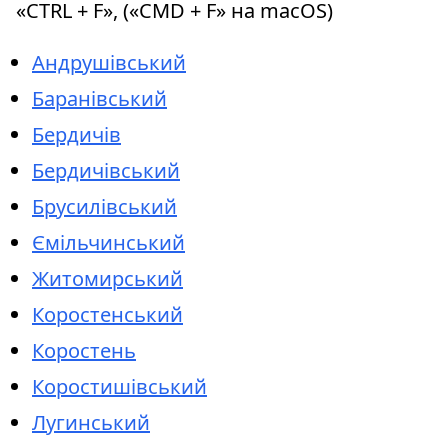
«CTRL + F», («CMD + F» на macOS)
Андрушівський
Баранівський
Бердичів
Бердичівський
Брусилівський
Ємільчинський
Житомирський
Коростенський
Коростень
Коростишівський
Лугинський