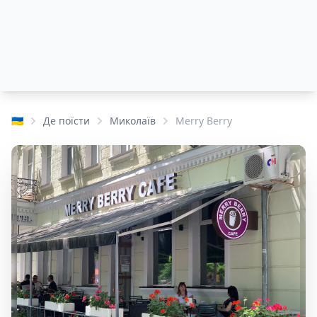
🇺🇦
Де поїсти
Миколаїв
Merry Berry