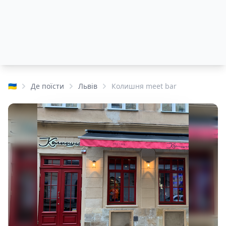
🇺🇦
Де поїсти
Львів
Колишня meet bar