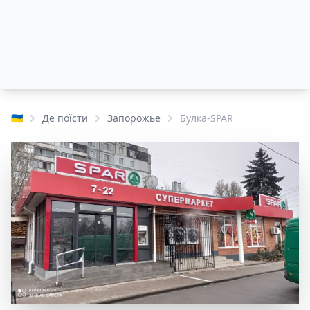
🇺🇦
Де поїсти
Запорожье
Булка-SPAR