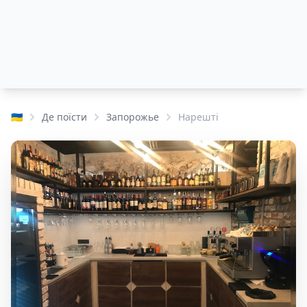
🇺🇦
Де поїсти
Запорожье
Нарешті