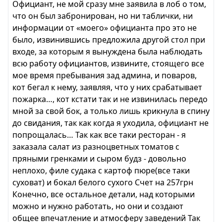
Официант, не мой сразу мне заявила в лоб о том,
что он был забронирован, но ни таблички, ни
информации от «моего» официанта про это не
было, извинившись предложила другой стол при
входе, за которым я вынуждена была наблюдать
всю работу официантов, извините, стоящего все
мое время пребывания зад админа, и поваров,
кот бегал к нему, заявляя, что у них срабатывает
пожарка…, кот кстати так и не извинилась передо
мной за свой бок, а только лишь крикнула в спину
до свидания, так как когда я уходила, официант не
попрощалась… Так как все таки ресторан - я
заказала салат из разноцветных томатов с
пряными гренками и сыром будз - довольно
неплохо, филе судака с картоф пюре(все таки
суховат) и бокал белого сухого Счет на 257грн
Конечно, все остальное детали, над которыми
можно и нужно работать, но они и создают
общее впечатление и атмосферу заведений Так