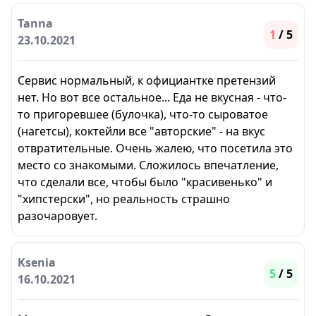
Tanna
1
/ 5
23.10.2021
Сервис нормальный, к официантке претензий
нет. Но вот все остальное... Еда не вкусная - что-
то пригоревшее (булочка), что-то сыроватое
(нагетсы), коктейли все "авторские" - на вкус
отвратительные. Очень жалею, что посетила это
место со знакомыми. Сложилось впечатление,
что сделали все, чтобы было "красивенько" и
"хипстерски", но реальность страшно
разочаровует.
Ksenia
5
/ 5
16.10.2021