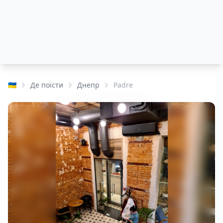
🇺🇦
Де поїсти
Днепр
Padre