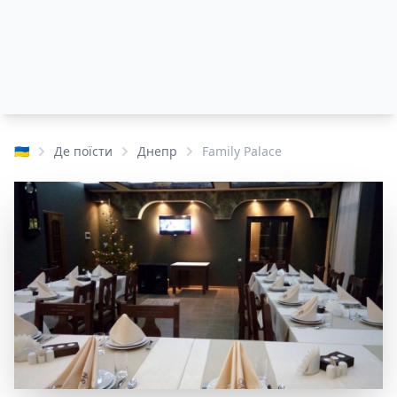
🇺🇦
Де поїсти
Днепр
Family Palace