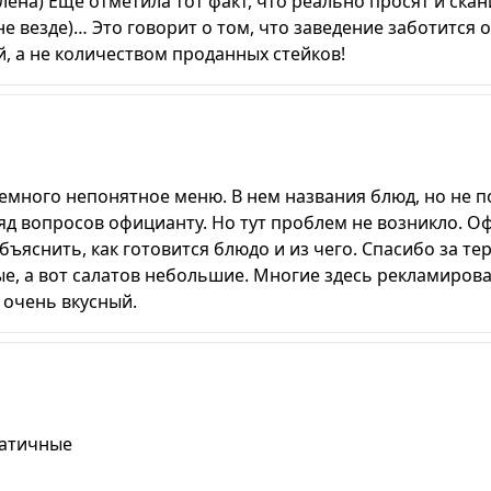
ена) Ещё отметила тот факт, что реально просят и ска
не везде)… Это говорит о том, что заведение заботится 
й, а не количеством проданных стейков!
много непонятное меню. В нем названия блюд, но не п
яд вопросов официанту. Но тут проблем не возникло. О
бъяснить, как готовится блюдо и из чего. Спасибо за те
, а вот салатов небольшие. Многие здесь рекламирова
 очень вкусный.
ратичные