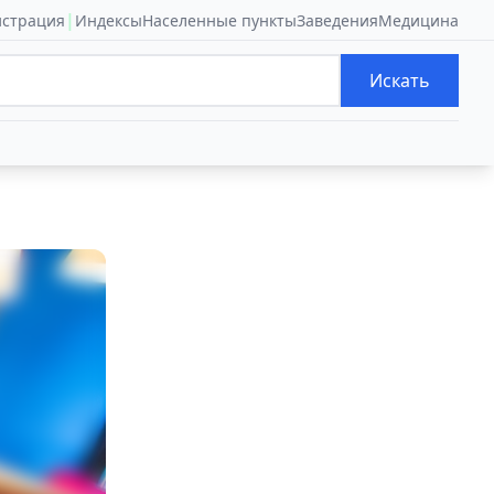
|
истрация
Индексы
Населенные пункты
Заведения
Медицина
Искать