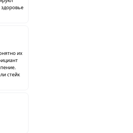
нируют
о здоровье
онятно их
фициант
рпение.
ли стейк