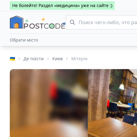
Не болейте! Раздел «медицина» уже на сайте :)
Обрати місто
🇺🇦
Де поїсти
Киев
Мітерія