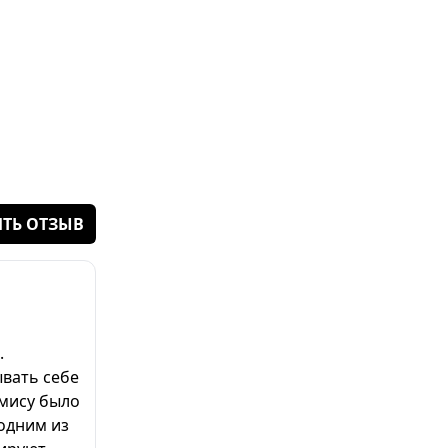
ТЬ ОТЗЫВ
.
ывать себе
амису было
одним из