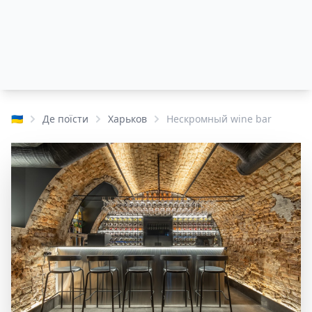
🇺🇦
Де поїсти
Харьков
Нескромный wine bar