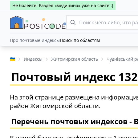
Не болейте! Раздел «медицина» уже на сайте :)
Про почтовые индексы
Поиск по областям
🇺🇦
Индексы
Житомирская область
Чуднівський р
Почтовый индекс 1322
На этой странице размещена информация
район Житомирской области.
Перечень почтовых индексов - 
В нашей базе есть информация о 1 почто