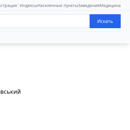
|
истрация
Индексы
Населенные пункты
Заведения
Медицина
Искать
івський