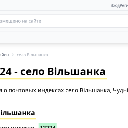
Вход
Рег
айон
село Вільшанка
4 - село Вільшанка
 о почтовых индексах село Вільшанка, Чудн
Вільшанка
вом индексе -
13224