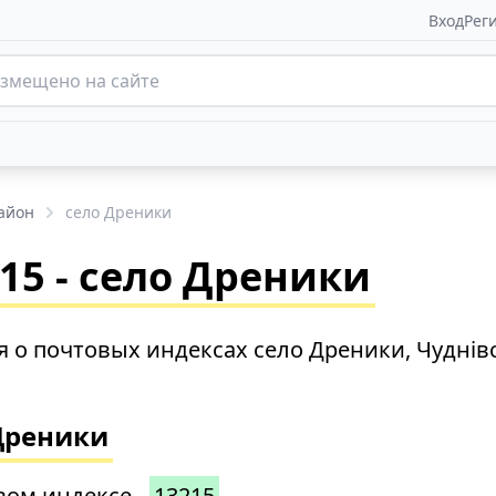
Вход
Рег
айон
село Дреники
15 - село Дреники
 о почтовых индексах село Дреники, Чуднів
Дреники
вом индексе -
13215