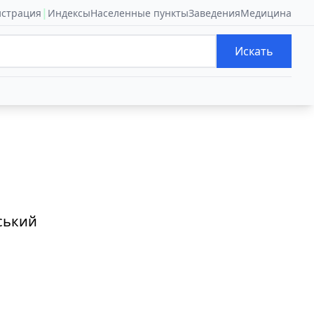
|
истрация
Индексы
Населенные пункты
Заведения
Медицина
Искать
ський