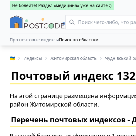
Не болейте! Раздел «медицина» уже на сайте :)
Про почтовые индексы
Поиск по областям
🇺🇦
Индексы
Житомирская область
Чуднівський р
Почтовый индекс 132
На этой странице размещена информация
район Житомирской области.
Перечень почтовых индексов - 
В нашей базе есть информация о 1 почто