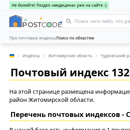
Не болейте! Раздел «медицина» уже на сайте :)
Про почтовые индексы
Поиск по областям
🇺🇦
Индексы
Житомирская область
Чуднівський р
Почтовый индекс 1325
На этой странице размещена информация
район Житомирской области.
Перечень почтовых индексов - 
В нашей базе есть информация о 1 почто