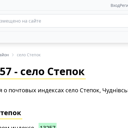
Вход
Рег
айон
село Степок
7 - село Степок
 о почтовых индексах село Степок, Чуднівс
Степок
вом индексе -
13257