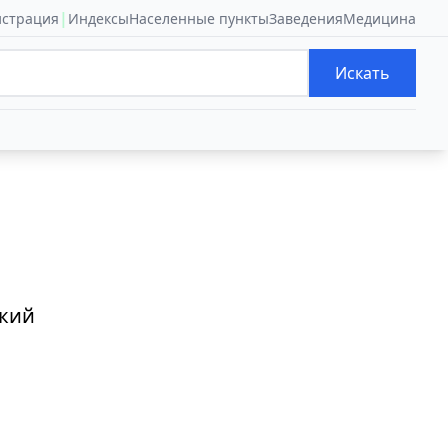
|
истрация
Индексы
Населенные пункты
Заведения
Медицина
Искать
ький