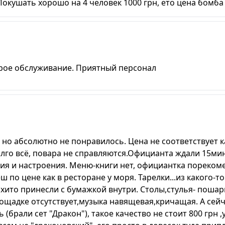
Покушать хорошо на 4 человек 1000 грн, ето цена бомба
трое обслуживание. Приятный персонал
 но абсолютно не понравилось. Цена не соответствует к
лго всё, повара не справляются.Официанта ждали 15мин
ния и настроения. Меню-книги нет, официантка пореком
ш по цене как в ресторане у моря. Тарелки...из какого-т
мохито принесли с бумажкой внутри. Столы,стулья- поша
ощадке отсутствует,музыка навящевая,кричащая. А сейч
(брали сет "Дракон"), такое качество не стоит 800 грн ,