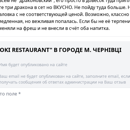
сем не "драконовский", его просто в довесок туда прип
е три дракона в сет но ВКУСНО. Не пойду туда больше. 
аловка с не соответствующей ценой. Возможно, классно 
едленная, но вежливая попалась. Если бы не её терпени
еняли на фреш и не внесли в счёт оба напитка.
OKI RESTAURANT" В ГОРОДЕ М. ЧЕРНІВЦІ
Имя будет опубликовано на сайте
Ваш email не будет опубликован на сайте, заполните email, есл
получать сообщения об ответах администрации на Ваш отзыв