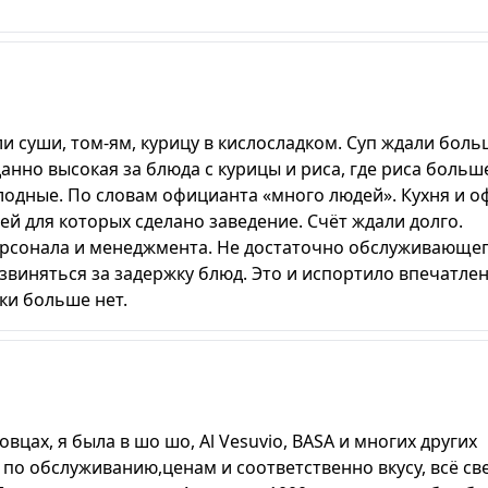
али суши, том-ям, курицу в кислосладком. Суп ждали боль
нно высокая за блюда с курицы и риса, где риса больш
олодные. По словам официанта «много людей». Кухня и 
ей для которых сделано заведение. Счёт ждали долго.
рсонала и менеджмента. Не достаточно обслуживающе
звиняться за задержку блюд. Это и испортило впечатлен
ки больше нет.
цах, я была в шо шо, Al Vesuvio, BASA и многих других
 по обслуживанию,ценам и соответственно вкусу, всё св