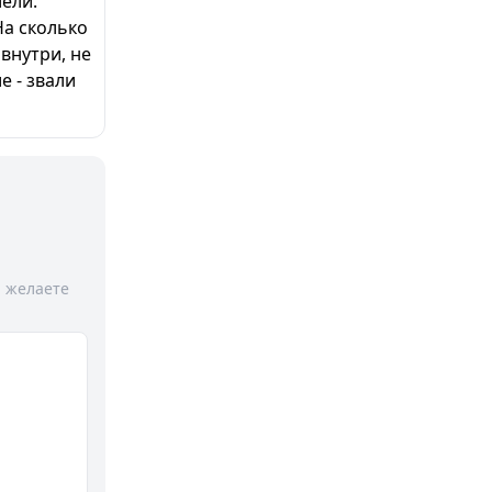
лели.
На сколько
внутри, не
е - звали
и желаете