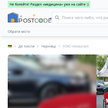
Не болейте! Раздел «медицина» уже на сайте :)
Обрати місто
🇺🇦
Де поїсти
Чернівці
YOKI restaurant