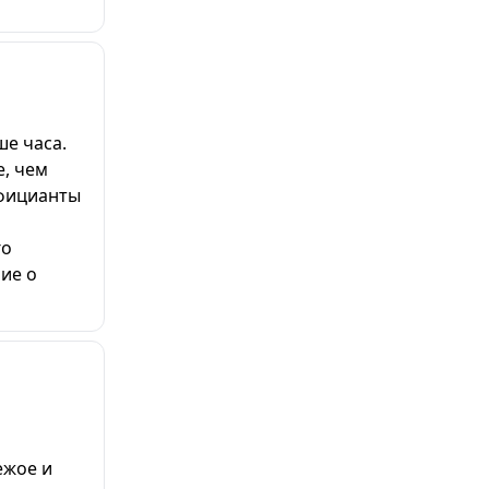
ше часа.
е, чем
официанты
го
ие о
ежое и