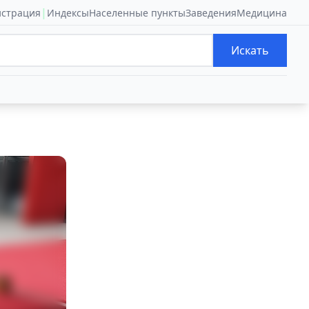
|
истрация
Индексы
Населенные пункты
Заведения
Медицина
Искать