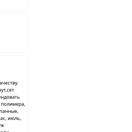
ачеству.
ут,сет
ендовать
о полимера,
рпанные,
ас, июль,
уж