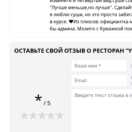
извините и четвёртый вид суши сов
"Лучше меньше,но лучше". Сделайт
я люблю суши, но это просто забег
в курсе. ❤Из плюсов: официантка м
бы админа. Мохито с бумажкой пом
ОСТАВЬТЕ СВОЙ ОТЗЫВ О РЕСТОРАН "Y
*
/ 5