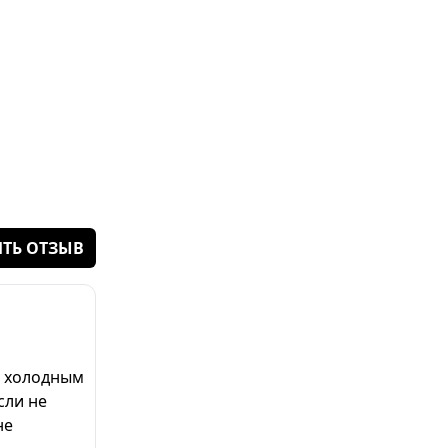
ТЬ ОТЗЫВ
ло холодным
сли не
не