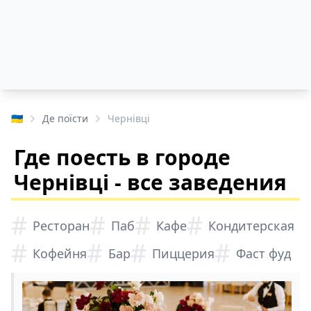
🇺🇦
Де поїсти
Чернівці
Где поесть в городе
Чернівці - все заведения
#
#
#
#
Ресторан
Паб
Кафе
Кондитерская
#
#
#
#
Кофейня
Бар
Пиццерия
Фаст фуд