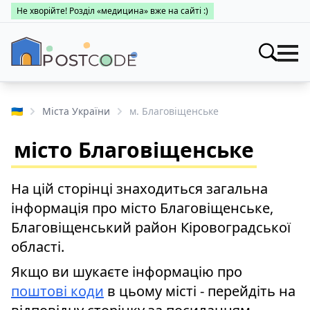
Не хворійте! Розділ «медицина» вже на сайті :)
Індекси
Шукати
🇺🇦
Міста України
м. Благовіщенське
Про поштові індекси
Населені пункти
місто Благовіщенське
Пошук за областями
Про каталог
Заклади
Міста України
На цій сторінці знаходиться загальна
Про поштові індекси
Медицина
інформація про місто Благовіщенське,
Пошук за областями
Про поштові індекси
Благовіщенський район Кіровоградської
👤 Особистий кабінет
області.
Пошук за областями
Якщо ви шукаєте інформацію про
поштові коди
в цьому місті - перейдіть на