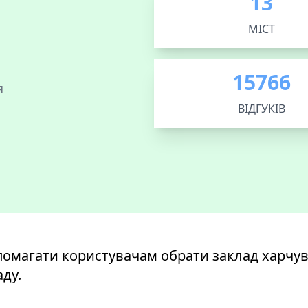
13
МІСТ
15766
я
ВІДГУКІВ
омагати користувачам обрати заклад харчува
ду.