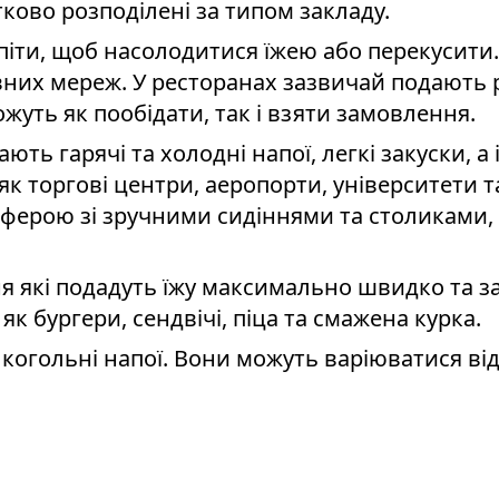
тково розподілені за типом закладу.
 піти, щоб насолодитися їжею або перекусити
них мереж. У ресторанах зазвичай подають р
ожуть як пообідати, так і взяти замовлення.
ють гарячі та холодні напої, легкі закуски, а
к торгові центри, аеропорти, університети та
рою зі зручними сидіннями та столиками, д
я які подадуть їжу максимально швидко та з
 бургери, сендвічі, піца та смажена курка.
лкогольні напої. Вони можуть варіюватися в