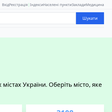
|
Вхід
Реєстрація
Індекси
Населені пункти
Заклади
Медицина
Шукати
містах України. Оберіть місто, яке