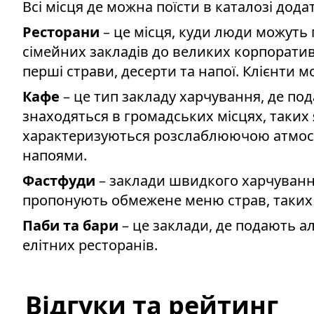
Всі місця де можна поїсти в каталозі дода
Ресторани
– це місця, куди люди можуть
сімейних закладів до великих корпоратив
перші страви, десерти та напої. Клієнти м
Кафе
– це тип закладу харчування, де пода
знаходяться в громадських місцях, таких я
характеризуються розслаблюючою атмосфе
напоями.
Фастфуди
– заклади швидкого харчуванн
пропонують обмежене меню страв, таких як
Паби та бари
– це заклади, де подають а
елітних ресторанів.
Відгуки та рейтинг