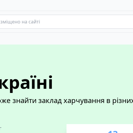
країні
е знайти заклад харчування в різних 
г