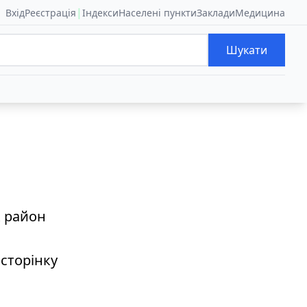
|
Вхід
Реєстрація
Індекси
Населені пункти
Заклади
Медицина
Шукати
к район
 сторінку