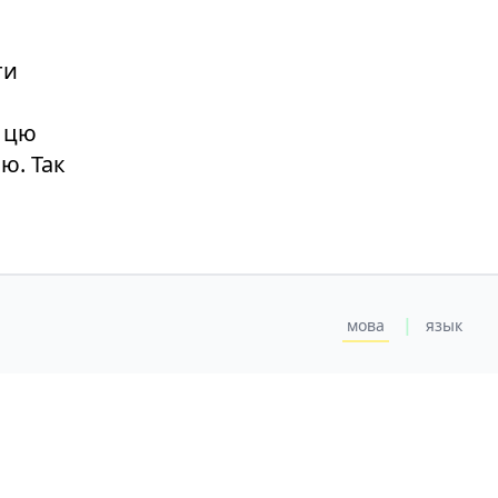
ти
а цю
ю. Так
|
мова
язык