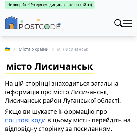
Не хворійте! Розділ «медицина» вже на сайті :)
Індекси
Шукати
🇺🇦
Міста України
м. Лисичанськ
Про поштові індекси
Населені пункти
місто Лисичанськ
Пошук за областями
Про каталог
Заклади
Міста України
На цій сторінці знаходиться загальна
Про поштові індекси
Медицина
інформація про місто Лисичанськ,
Пошук за областями
Про поштові індекси
Лисичанськ район Луганської області.
👤 Особистий кабінет
Пошук за областями
Якщо ви шукаєте інформацію про
поштові коди
в цьому місті - перейдіть на
відповідну сторінку за посиланням.