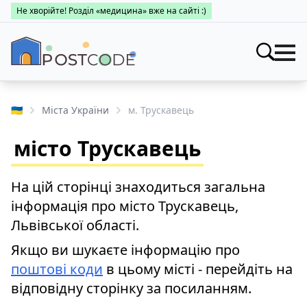
Не хворійте! Розділ «медицина» вже на сайті :)
Індекси
Шукати
🇺🇦
Міста України
м. Трускавець
Про поштові індекси
Населені пункти
місто Трускавець
Пошук за областями
Про каталог
Заклади
Міста України
На цій сторінці знаходиться загальна
Про поштові індекси
Медицина
інформація про місто Трускавець,
Пошук за областями
Про поштові індекси
Львівської області.
👤 Особистий кабінет
Пошук за областями
Якщо ви шукаєте інформацію про
поштові коди
в цьому місті - перейдіть на
відповідну сторінку за посиланням.