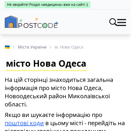
Не хворійте! Розділ «медицина» вже на сайті :)
Індекси
Шукати
🇺🇦
Міста України
м. Нова Одеса
Про поштові індекси
Населені пункти
місто Нова Одеса
Пошук за областями
Про каталог
Заклади
Міста України
На цій сторінці знаходиться загальна
Про поштові індекси
Медицина
інформація про місто Нова Одеса,
Пошук за областями
Про поштові індекси
Новоодеський район Миколаївської
👤 Особистий кабінет
області.
Пошук за областями
Якщо ви шукаєте інформацію про
поштові коди
в цьому місті - перейдіть на