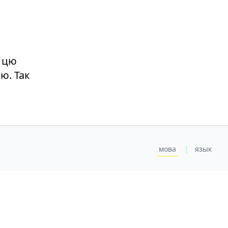
а цю
ю. Так
|
мова
язык