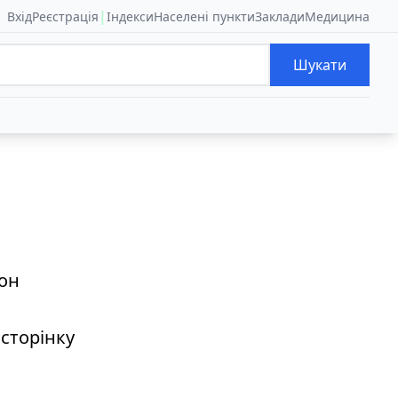
|
Вхід
Реєстрація
Індекси
Населені пункти
Заклади
Медицина
Шукати
йон
 сторінку