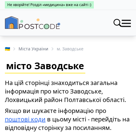
Не хворійте! Розділ «медицина» вже на сайті :)
Індекси
Шукати
🇺🇦
Міста України
м. Заводське
Про поштові індекси
Населені пункти
місто Заводське
Пошук за областями
Про каталог
Заклади
Міста України
На цій сторінці знаходиться загальна
Про поштові індекси
Медицина
інформація про місто Заводське,
Пошук за областями
Про поштові індекси
Лохвицький район Полтавської області.
👤 Особистий кабінет
Пошук за областями
Якщо ви шукаєте інформацію про
поштові коди
в цьому місті - перейдіть на
відповідну сторінку за посиланням.