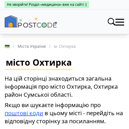
Не хворійте! Розділ «медицина» вже на сайті :)
Індекси
Шукати
🇺🇦
Міста України
м. Охтирка
Про поштові індекси
Населені пункти
місто Охтирка
Пошук за областями
Про каталог
Заклади
Міста України
На цій сторінці знаходиться загальна
Про поштові індекси
Медицина
інформація про місто Охтирка, Охтирка
Пошук за областями
Про поштові індекси
район Сумської області.
👤 Особистий кабінет
Пошук за областями
Якщо ви шукаєте інформацію про
поштові коди
в цьому місті - перейдіть на
відповідну сторінку за посиланням.