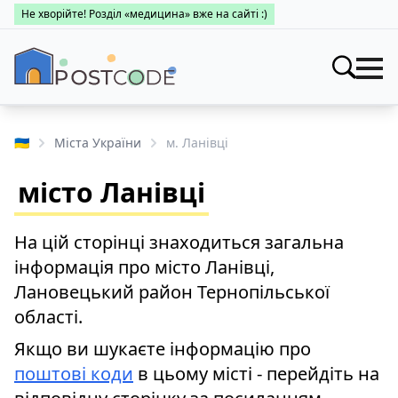
Не хворійте! Розділ «медицина» вже на сайті :)
Індекси
Шукати
🇺🇦
Міста України
м. Ланівці
Про поштові індекси
Населені пункти
місто Ланівці
Пошук за областями
Про каталог
Заклади
Міста України
На цій сторінці знаходиться загальна
Про поштові індекси
Медицина
інформація про місто Ланівці,
Пошук за областями
Про поштові індекси
Лановецький район Тернопільської
👤 Особистий кабінет
області.
Пошук за областями
Якщо ви шукаєте інформацію про
поштові коди
в цьому місті - перейдіть на